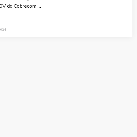
0V da Cobrecom …
026