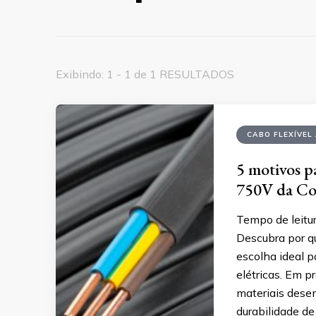
Exibindo: 1 - 1 de 1 RESULTADOS
CABO FLEXÍVEL
5 motivos pa
750V da Co
Tempo de leitur
Descubra por q
escolha ideal p
elétricas. Em p
materiais dese
durabilidade de