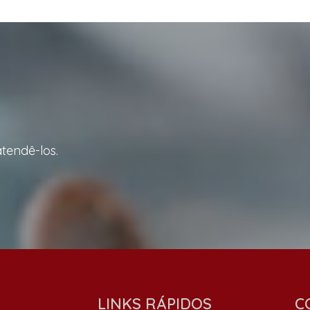
tendê-los.
LINKS RÁPIDOS
C