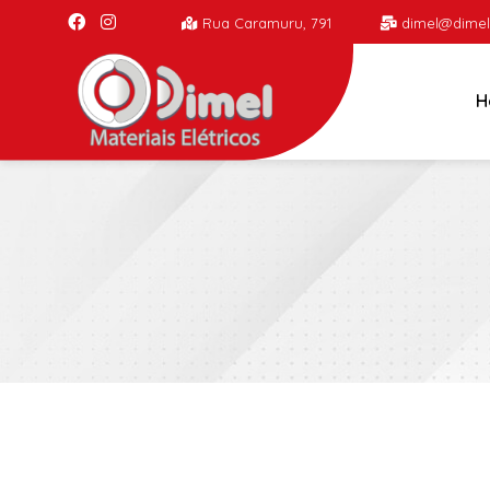
Rua Caramuru, 791
dimel@dimel
H