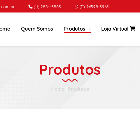
.com.br
(11) 2884-3883
(11) 96598-3965
ome
Quem Somos
Produtos
Loja Virtual
Produtos
Home
|
Produtos