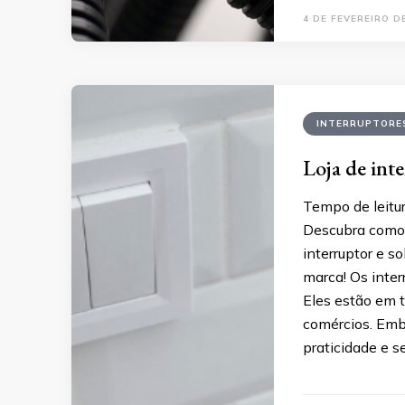
4 DE FEVEREIRO D
INTERRUPTORE
Loja de int
Tempo de leitur
Descubra como 
interruptor e s
marca! Os inter
Eles estão em to
comércios. Emb
praticidade e s