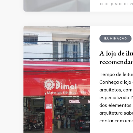
13 DE JUNHO DE 2
ILUMINAÇÃO
A loja de i
recomendam:
Tempo de leitur
Conheça a loja
arquitetos, co
especializado. 
dos elementos 
arquitetura sab
contar com uma