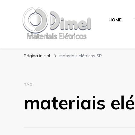
HOME
Blog Dimel
Página inicial
materiais elétricos SP
TAG
materiais elé