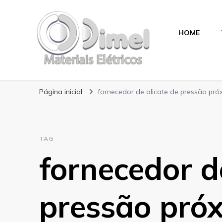
HOME
Blog Dimel
Página inicial
fornecedor de alicate de pressão pró
TAG
fornecedor d
pressão pró