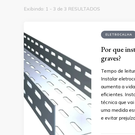
Exibindo: 1 - 3 de 3 RESULTADOS
ELETROCALHA
Por que inst
graves?
Tempo de leitur
Instalar eletro
aumenta a vida 
eficientes. Ins
técnica que vai
uma medida ess
e evitar prejuíz