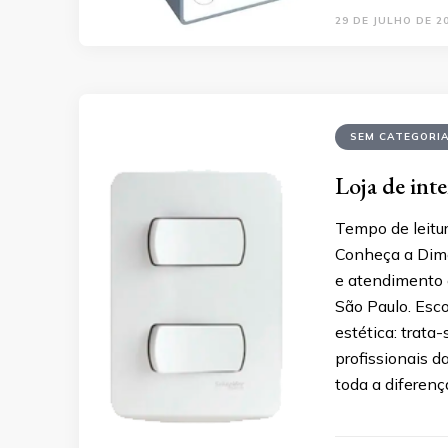
29 DE JULHO DE 2
SEM CATEGORI
Loja de int
Tempo de leitur
Conheça a Dimel
e atendimento e
São Paulo. Esc
estética: trata
profissionais d
toda a diferenç