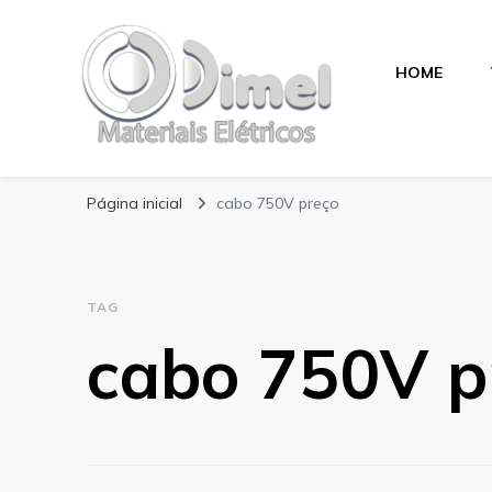
HOME
Blog Dimel
Página inicial
cabo 750V preço
TAG
cabo 750V p