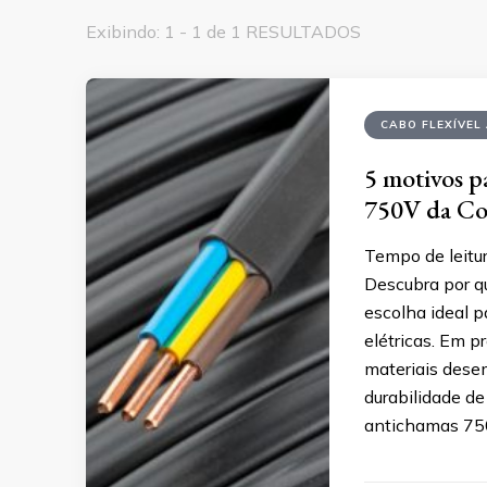
Exibindo: 1 - 1 de 1 RESULTADOS
CABO FLEXÍVEL
5 motivos pa
750V da Co
Tempo de leitur
Descubra por q
escolha ideal p
elétricas. Em p
materiais dese
durabilidade de
antichamas 75