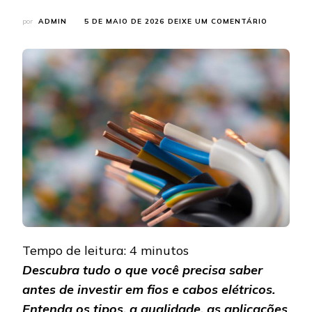
EM
por
ADMIN
5 DE MAIO DE 2026
DEIXE UM COMENTÁRIO
FIOS
E
CABOS
ELÉTRICOS
O
QUE
SABER
ANTES
DE
INVESTIR?
Tempo de leitura:
4
minutos
Descubra tudo o que você precisa saber
antes de investir em fios e cabos elétricos.
Entenda os tipos, a qualidade, as aplicações