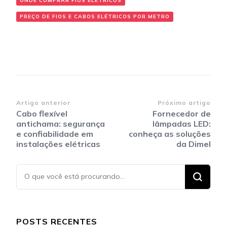
ONDE COMPRAR FIOS ELÉTRICOS
PREÇO DE FIOS E CABOS ELÉTRICOS POR METRO
Navegação
Artigo anterior
Próximo artigo
Cabo flexível
Fornecedor de
de
antichama: segurança
lâmpadas LED:
post
e confiabilidade em
conheça as soluções
instalações elétricas
da Dimel
Procurando
algo?
POSTS RECENTES