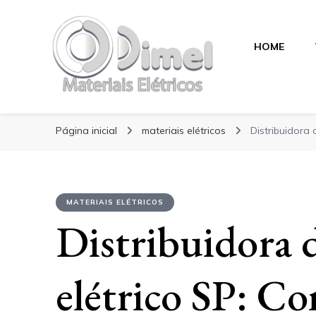
HOME
Blog Dimel
Blog Dimel
Página inicial
materiais elétricos
Distribuidora
MATERIAIS ELÉTRICOS
Distribuidora d
elétrico SP: C