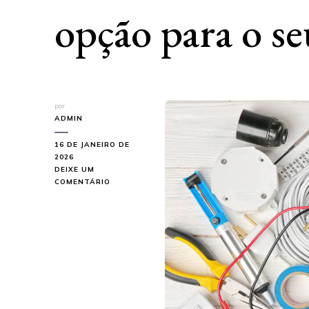
opção para o se
por
ADMIN
16 DE JANEIRO DE
2026
DEIXE UM
EM
COMENTÁRIO
DISTRIBUIDORA
DE
MATERIAL
ELÉTRICO
SP:
CONHEÇA
A
MELHOR
OPÇÃO
PARA