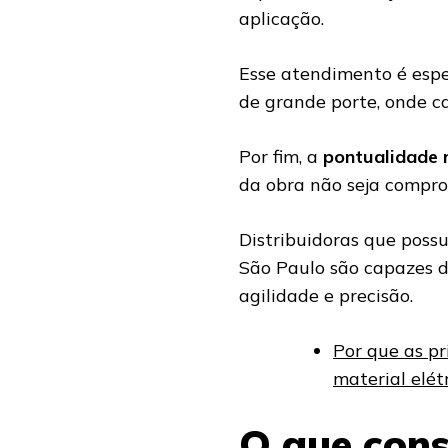
aplicação.
Esse atendimento é espe
de grande porte, onde ca
Por fim, a
pontualidade 
da obra não seja compr
Distribuidoras que poss
São Paulo são capazes d
agilidade e precisão.
Por que as pr
material elét
O que cons