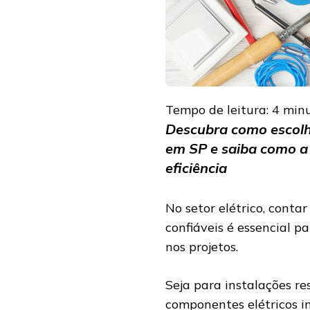
O
SEU
PROJETO
Tempo de leitura:
4
min
Descubra como escolher
em SP e saiba como a 
eficiência
No setor elétrico, conta
confiáveis é essencial p
nos projetos.
Seja para instalações res
componentes elétricos i